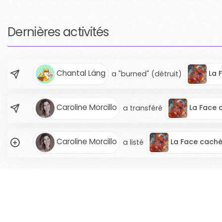
Dernières activités
Chantal Läng
La 
a "burned" (détruit)
Caroline Morcillo
La Face 
a transféré
Caroline Morcillo
La Face caché
a listé
ARTWORKS
ARTISTES