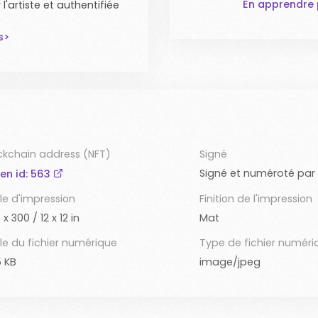
En apprendre p
'artiste et authentifiée
s>
ckchain address (NFT)
Signé
Signé et numéroté par l
en id: 563
lle d'impression
Finition de l'impression
 x 300 / 12 x 12 in
Mat
lle du fichier numérique
Type de fichier numéri
 KB
image/jpeg