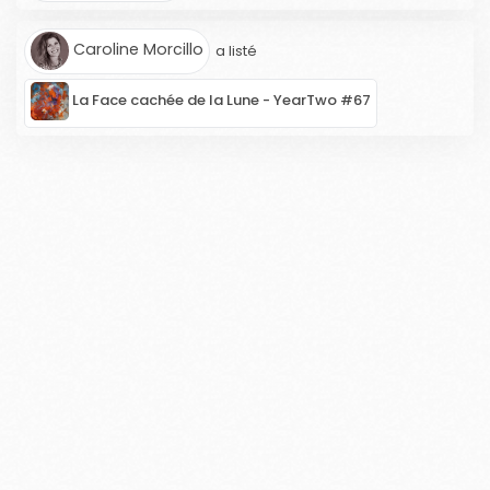
Caroline Morcillo
a listé
La Face cachée de la Lune - YearTwo #67